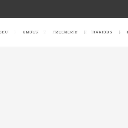
ODU
UMBES
TREENERID
HARIDUS
GIVAD KEHA JA VOOLU KOH