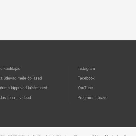
e koolitajad
Instagram
a ütlevad meie õpilased
Facebook
rduma kippuvad küsimused
YouTube
das teha – videod
Programmi teave