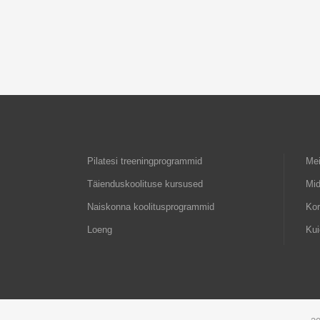
Pilatesi treeningprogrammid
Mei
Täienduskoolituse kursused
Mid
Naiskonna koolitusprogrammid
Ko
Loeng
Kui