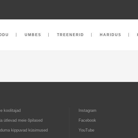
ODU
UMBES
TREENERID
HARIDUS
e koolitajad
Instagram
a ütlevad meie õpilased
Facebook
rduma kippuvad küsimused
YouTube