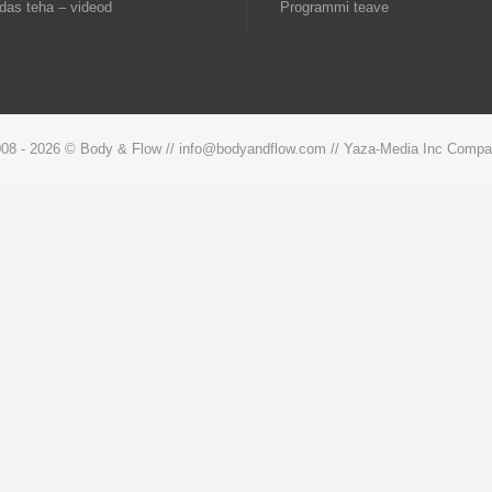
das teha – videod
Programmi teave
08 -
2026 © Body & Flow // info@bodyandflow.com // Yaza-Media Inc Comp