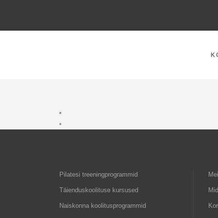
K
Pilatesi treeningprogrammid
Mei
Täienduskoolituse kursused
Mid
Naiskonna koolitusprogrammid
Ko