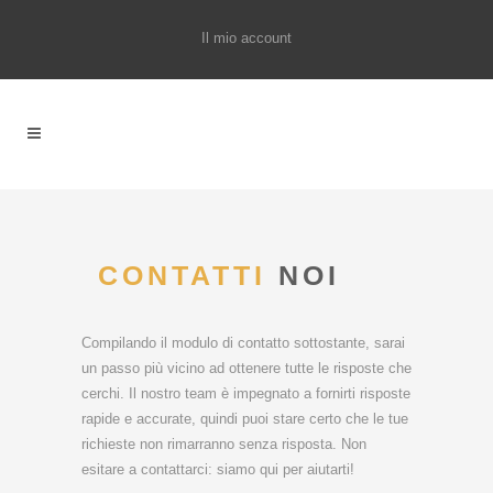
Il mio account
 CONTATTI
NOI
Compilando il modulo di contatto sottostante, sarai
un passo più vicino ad ottenere tutte le risposte che
cerchi. Il nostro team è impegnato a fornirti risposte
rapide e accurate, quindi puoi stare certo che le tue
richieste non rimarranno senza risposta. Non
esitare a contattarci: siamo qui per aiutarti!