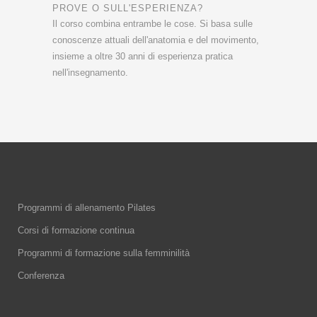
PROVE O SULL'ESPERIENZA?
Il corso combina entrambe le cose. Si basa sulle
conoscenze attuali dell'anatomia e del movimento,
insieme a oltre 30 anni di esperienza pratica
nell'insegnamento.
Programmi di allenamento Pilates
Corsi di formazione continua
Programmi di formazione sulla femminilità
Conferenza