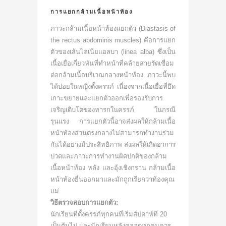
การแยกกล้ามเนื้อหน้าท้อง
ภาวะกล้ามเนื้อหน้าท้องแยกตัว (Diastasis of
the rectus abdominis muscles) คือการแยก
ตัวของเส้นไลเนียแอลบา (linea alba) ซึ่งเป็น
เนื้อเยื่อเกี่ยวพันที่ทำหน้าที่คล้ายสายรัดเชื่อม
ต่อกล้ามเนื้อบริเวณกลางหน้าท้อง ภาวะนี้พบ
ได้บ่อยในหญิงตั้งครรภ์ เนื่องจากเนื้อเยื่อที่ยึด
เกาะขยายและแยกตัวออกเพื่อรองรับการ
เจริญเติบโตของทารกในครรภ์ ในกรณี
รุนแรง การแยกตัวนี้อาจส่งผลให้กล้ามเนื้อ
หน้าท้องส่วนตรงกลางไม่สามารถทำงานร่วม
กันได้อย่างมีประสิทธิภาพ ส่งผลให้เกิดอาการ
ปวดและภาวะการทำงานผิดปกติของกล้าม
เนื้อหน้าท้อง หลัง และอุ้งเชิงกราน กล้ามเนื้อ
หน้าท้องยื่นออกมาและมักถูกเรียกว่าท้องคุณ
แม่
วิธีตรวจสอบการแยกตัว:
นักเรียนที่ตั้งครรภ์ทุกคนที่เริ่มสัปดาห์ที่ 20
เป็นต้นไป และนักเรียนหลังคลอดทุกคนควร