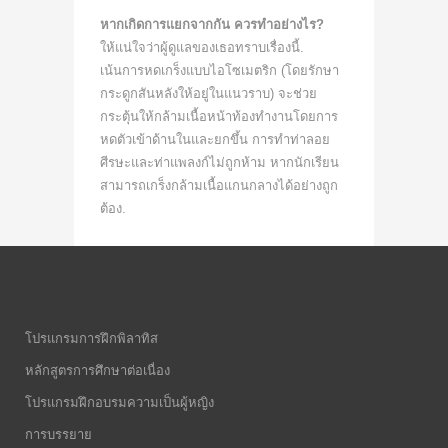
หากเกิดการแยกจากกัน ควรทำอย่างไร?
ให้แน่ใจว่าผู้ดูแลของเธอทราบเรื่องนี้.
เน้นการหดเกร็งแบบไอโซเมตริก (โดยรักษา
กระดูกสันหลังให้อยู่ในแนวราบ) จะช่วย
กระตุ้นให้กล้ามเนื้อหน้าท้องทำงานโดยการ
หดตัวเข้าด้านในและยกขึ้น การทำท่าลอย
ศีรษะและท่าแพลงก์ไม่ถูกห้าม หากนักเรียน
สามารถเกร็งกล้ามเนื้อแกนกลางได้อย่างถูก
ต้อง.
โปรแกรมการฝึกพิลาทิส
หลักสูตรการศึกษาต่อเนื่อง
โปรแกรมฝึกอบรมความเป็นผู้หญิง
การบรรยาย