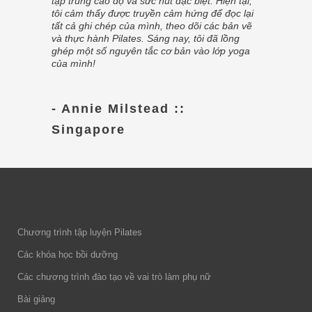
tập trung cao độ và sức hút đặc biệt. Hiện tại,
tôi cảm thấy được truyền cảm hứng để đọc lại
tất cả ghi chép của mình, theo dõi các bản vẽ
và thực hành Pilates. Sáng nay, tôi đã lồng
ghép một số nguyên tắc cơ bản vào lớp yoga
của mình!
- Annie Milstead ::
Singapore
Chương trình tập luyện Pilates
Các khóa học bồi dưỡng
Các chương trình đào tạo về vai trò làm phụ nữ
Bài giảng