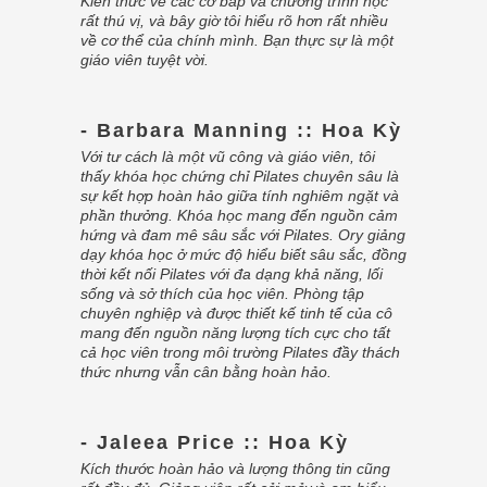
Kiến thức về các cơ bắp và chương trình học
rất thú vị, và bây giờ tôi hiểu rõ hơn rất nhiều
về cơ thể của chính mình. Bạn thực sự là một
giáo viên tuyệt vời.
- Barbara Manning :: Hoa Kỳ
Với tư cách là một vũ công và giáo viên, tôi
thấy khóa học chứng chỉ Pilates chuyên sâu là
sự kết hợp hoàn hảo giữa tính nghiêm ngặt và
phần thưởng. Khóa học mang đến nguồn cảm
hứng và đam mê sâu sắc với Pilates. Ory giảng
dạy khóa học ở mức độ hiểu biết sâu sắc, đồng
thời kết nối Pilates với đa dạng khả năng, lối
sống và sở thích của học viên. Phòng tập
chuyên nghiệp và được thiết kế tinh tế của cô
mang đến nguồn năng lượng tích cực cho tất
cả học viên trong môi trường Pilates đầy thách
thức nhưng vẫn cân bằng hoàn hảo.
- Jaleea Price :: Hoa Kỳ
Kích thước hoàn hảo và lượng thông tin cũng