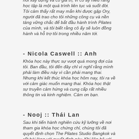
hồi xây dựng và có giá trị, vì cô ấy hiểu rằng
học tập là một quá trình liên tục và suốt đời.
Tôi cảm thấy rất may mắn khi được gặp Ory,
người đã trao cho tôi những công cụ và nền
tảng vững chắc để bắt đầu hành trình Pilates
của mình, và tôi biết rằng cô ấy sẽ luôn đồng
hành và hỗ trợ tôi trong nhiều năm tới.
- Nicola Caswell :: Anh
Khóa học này thực sự vượt quá mong đợi của
tôi. Ban đầu, tôi đến đây chỉ vì nghĩ rằng mình
phải làm điều này vì cần phải mang thai.
Nhưng khi kết thúc khóa học hôm nay, tôi ra về
với cảm giác muốn mang thai. Khóa học thật
sự truyền cảm hứng và cung cấp rất nhiều
thông tin và kinh nghiệm. Cảm ơn bạn.
- Nooj :: Thái Lan
Sau khi tiến hành nghiên cứu kỹ lưỡng về nơi
tham gia khóa học chứng chỉ, chúng tôi đã
quyết định chọn The Pilates Studio Bangkok và