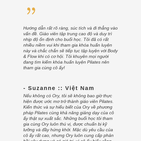
Hướng dẫn rất rõ ràng, súc tích và đi thẳng vào
vấn đề. Giáo viên tập trung cao độ và duy trì
nhịp độ ổn định cho buổi học. Tôi đã có rất
nhiều niềm vui khi tham gia khóa huấn luyện
này và chắc chắn sẽ tiếp tục tập luyện với Body
& Flow khi có cơ hội. Tôi khuyên mọi người
đang tìm kiếm khóa huấn luyện Pilates nên
tham gia cùng cô ấy!
- Suzanne :: Việt Nam
Nếu không có Ory, tôi sẽ không bao giờ thực
hiện được ước mơ trở thành giáo viên Pilates.
Kiến thức và sự hiểu biết của Ory về phương
pháp Pilates cùng khả năng giảng dạy của cô
ấy thật sự xuất sắc. Những buổi học tôi tham
gia cùng Ory luôn thú vị, được chuẩn bị kỹ
lưỡng và đầy hứng khởi. Mặc dù yêu cầu của
cô ấy rất cao, nhưng Ory luôn cung cấp phản