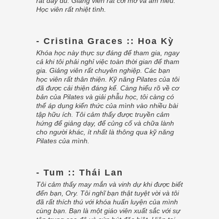
rất đầy đủ. Giảng viên rất cởi mở và am hiểu.
Học viên rất nhiệt tình.
- Cristina Graces :: Hoa Kỳ
Khóa học này thực sự đáng để tham gia, ngay
cả khi tôi phải nghỉ việc toàn thời gian để tham
gia. Giảng viên rất chuyên nghiệp. Các bạn
học viên rất thân thiện. Kỹ năng Pilates của tôi
đã được cải thiện đáng kể. Càng hiểu rõ về cơ
bản của Pilates và giải phẫu học, tôi càng có
thể áp dụng kiến thức của mình vào nhiều bài
tập hữu ích. Tôi cảm thấy được truyền cảm
hứng để giảng dạy, để củng cố và chữa lành
cho người khác, ít nhất là thông qua kỹ năng
Pilates của mình.
- Tum :: Thái Lan
Tôi cảm thấy may mắn và vinh dự khi được biết
đến bạn, Ory. Tôi nghĩ bạn thật tuyệt vời và tôi
đã rất thích thú với khóa huấn luyện của mình
cùng bạn. Bạn là một giáo viên xuất sắc với sự