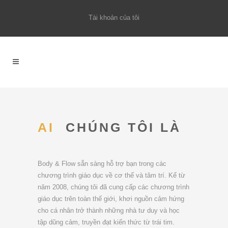
Tài khoản của tôi
AI
CHÚNG TÔI LÀ
Body & Flow sẵn sàng hỗ trợ bạn trong các
chương trình giáo dục về cơ thể và tâm trí. Kể từ
năm 2008, chúng tôi đã cung cấp các chương trình
giáo dục trên toàn thế giới, khơi nguồn cảm hứng
cho cá nhân trở thành những nhà tư duy và học
tập dũng cảm, truyền đạt kiến thức từ trái tim.